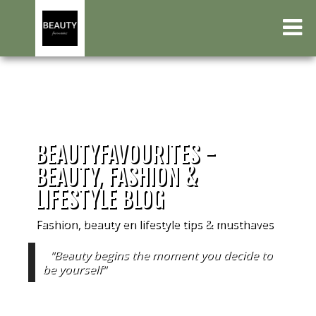
BEAUTYFAVOURITES -
BEAUTY, FASHION &
LIFESTYLE BLOG
Fashion, beauty en lifestyle tips & musthaves
"Beauty begins the moment you decide to
be yourself"